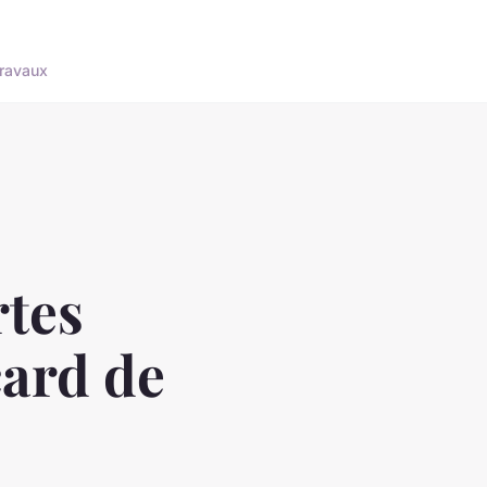
ravaux
rtes
card de