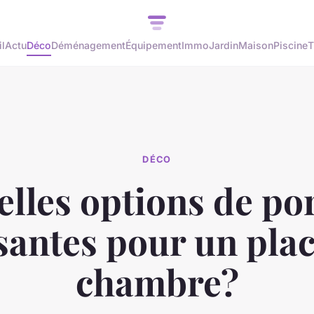
l
Actu
Déco
Déménagement
Équipement
Immo
Jardin
Maison
Piscine
T
DÉCO
lles options de po
santes pour un pla
chambre?