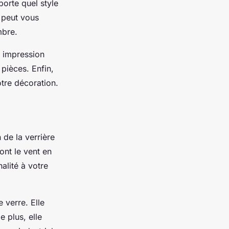
porte quel style
c peut vous
mbre.
e impression
 pièces. Enfin,
otre décoration.
 de la verrière
ont le vent en
alité à votre
 verre. Elle
 plus, elle