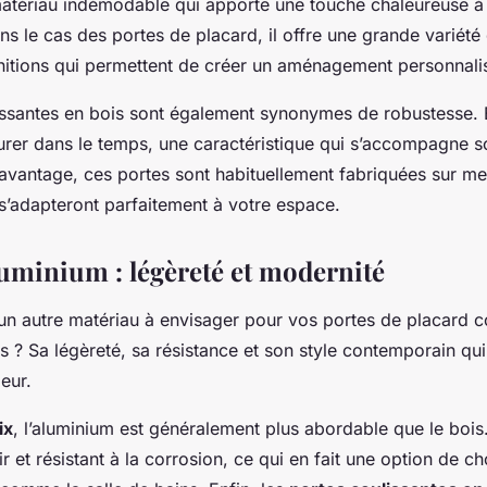
matériau indémodable qui apporte une touche chaleureuse à
ns le cas des portes de placard, il offre une grande variété
finitions qui permettent de créer un aménagement personnali
issantes en bois sont également synonymes de robustesse. E
rer dans le temps, une caractéristique qui s’accompagne s
 avantage, ces portes sont habituellement fabriquées sur me
s s’adapteront parfaitement à votre espace.
luminium : légèreté et modernité
 un autre matériau à envisager pour vos portes de placard c
s ? Sa légèreté, sa résistance et son style contemporain qui
ieur.
ix
, l’aluminium est généralement plus abordable que le bois. 
ir et résistant à la corrosion, ce qui en fait une option de c