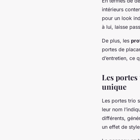
En termes de des
intérieurs conte
pour un look ind
à lui, laisse pa
De plus, les
pro
portes de placar
d’entretien, ce 
Les portes
unique
Les portes trio
leur nom l’indi
différents, géné
un effet de styl