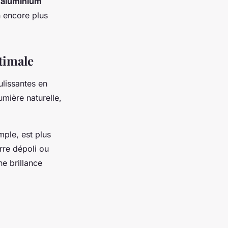
 aluminium
n encore plus
timale
ulissantes en
umière naturelle,
mple, est plus
rre dépoli ou
ne brillance