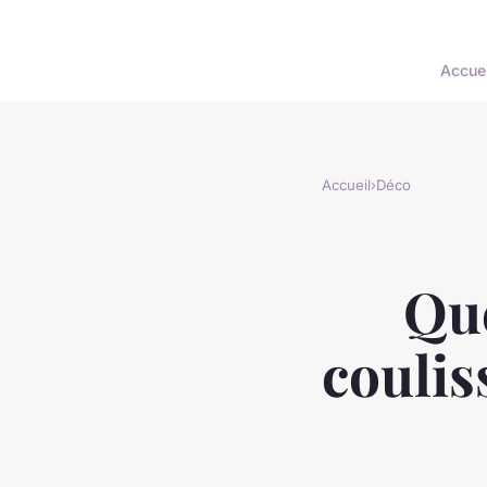
Accuei
Accueil
›
Déco
Que
coulis