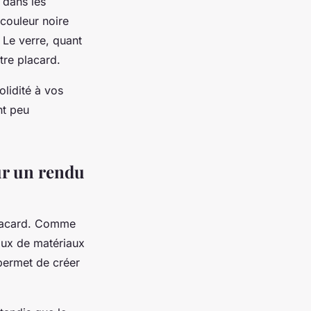
 dans les
 couleur noire
. Le verre, quant
tre placard.
lidité à vos
nt peu
ur un rendu
 placard. Comme
aux de matériaux
 permet de créer