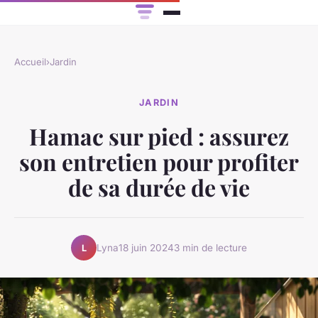
Accueil
›
Jardin
JARDIN
Hamac sur pied : assurez
son entretien pour profiter
de sa durée de vie
Lyna
18 juin 2024
3 min de lecture
L