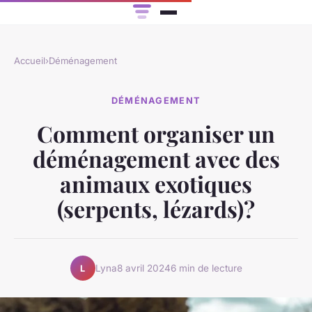
Accueil
›
Déménagement
DÉMÉNAGEMENT
Comment organiser un
déménagement avec des
animaux exotiques
(serpents, lézards)?
Lyna
8 avril 2024
6 min de lecture
L