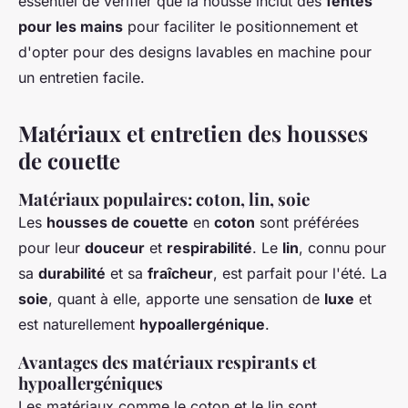
essentiel de vérifier que la housse inclut des
fentes
pour les mains
pour faciliter le positionnement et
d'opter pour des designs lavables en machine pour
un entretien facile.
Matériaux et entretien des housses
de couette
Matériaux populaires: coton, lin, soie
Les
housses de couette
en
coton
sont préférées
pour leur
douceur
et
respirabilité
. Le
lin
, connu pour
sa
durabilité
et sa
fraîcheur
, est parfait pour l'été. La
soie
, quant à elle, apporte une sensation de
luxe
et
est naturellement
hypoallergénique
.
Avantages des matériaux respirants et
hypoallergéniques
Les matériaux comme le coton et le lin sont