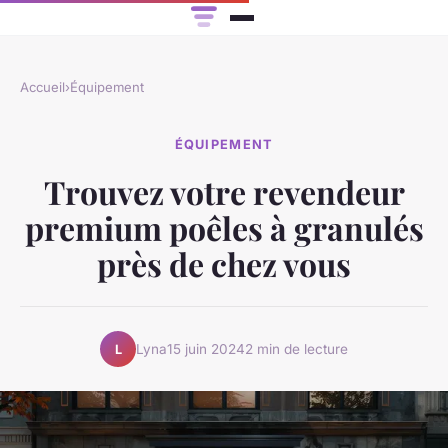
Accueil
›
Équipement
ÉQUIPEMENT
Trouvez votre revendeur
premium poêles à granulés
près de chez vous
Lyna
15 juin 2024
2 min de lecture
L