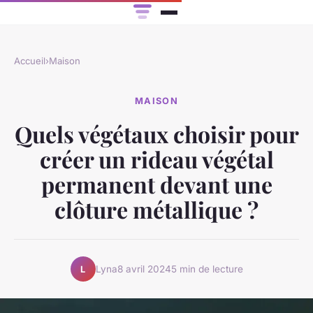
Accueil
›
Maison
MAISON
Quels végétaux choisir pour
créer un rideau végétal
permanent devant une
clôture métallique ?
Lyna
8 avril 2024
5 min de lecture
L