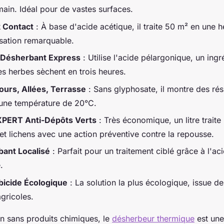
main. Idéal pour de vastes surfaces.
 Contact
: À base d'acide acétique, il traite 50 m² en une 
ilisation remarquable.
Désherbant Express
: Utilise l'acide pélargonique, un ingr
s herbes sèchent en trois heures.
urs, Allées, Terrasse
: Sans glyphosate, il montre des rés
une température de 20°C.
PERT Anti-Dépôts Verts
: Très économique, un litre traite
et lichens avec une action préventive contre la repousse.
ant Localisé
: Parfait pour un traitement ciblé grâce à l'ac
.
bicide Écologique
: La solution la plus écologique, issue de
gricoles.
on sans produits chimiques, le
désherbeur thermique
est une