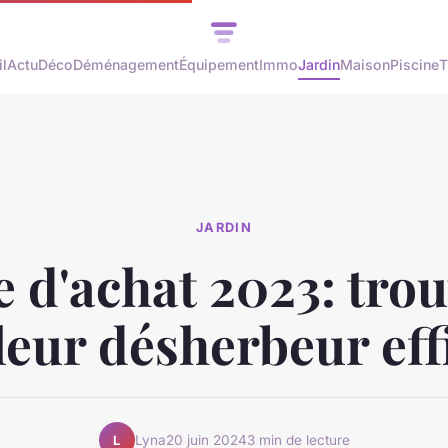
l
Actu
Déco
Déménagement
Équipement
Immo
Jardin
Maison
Piscine
T
JARDIN
 d'achat 2023: trou
leur désherbeur eff
Lyna
20 juin 2024
3 min de lecture
L