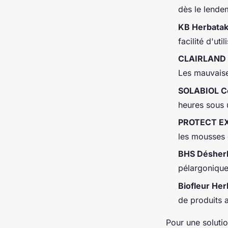
dès le lende
KB Herbatak
facilité d'ut
CLAIRLAND 
Les mauvaise
SOLABIOL Co
heures sous 
PROTECT EX
les mousses 
BHS Désherb
pélargonique
Biofleur Her
de produits a
Pour une soluti