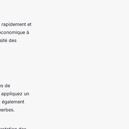
t rapidement et
t économique à
sité des
es de
 appliquez un
st également
herbes.
 rotation des