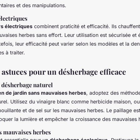
taires et des manipulations.
lectriques
s électriques
combinent praticité et efficacité. Ils chauffen
uvaises herbes sans effort. Leur utilisation est sécurisée e
efois, leur efficacité peut varier selon les modèles et la den
 à traiter.
t astuces pour un désherbage efficace
 désherbage naturel
en de jardin sans mauvaises herbes
, adoptez des méthod
rel. Utilisez du vinaigre blanc comme herbicide maison, ou
uillante et de sel sur les mauvaises herbes. Le paillage e
loquer la lumière et empêcher la croissance des mauvaises 
s mauvaises herbes
t essentielle pour un
désherbage écologique
. Pratiquez la