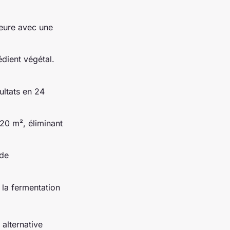
heure avec une
édient végétal.
ultats en 24
 20 m², éliminant
ide
 la fermentation
 alternative