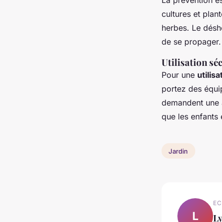
cultures et plan
herbes. Le désh
de se propager.
Utilisation sé
Pour une
utilis
portez des équi
demandent une at
que les enfants 
Jardin
EC
L
L