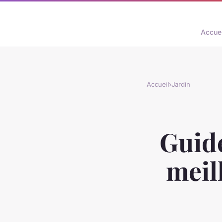
Accuei
Accueil
›
Jardin
Guide
meil