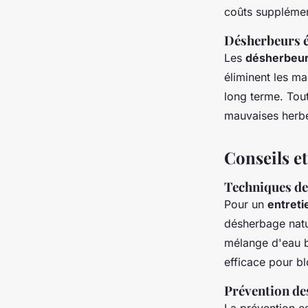
coûts supplémen
Désherbeurs é
Les
désherbeur
éliminent les ma
long terme. Tout
mauvaises herbes
Conseils e
Techniques de
Pour un
entreti
désherbage natu
mélange d'eau bo
efficace pour b
Prévention de
La prévention es